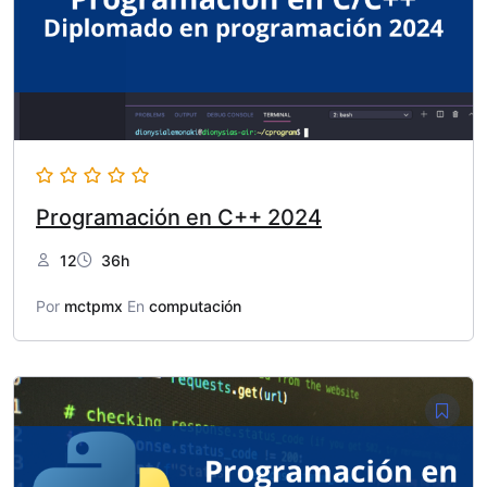
Programación en C++ 2024
12
36h
Por
mctpmx
En
computación