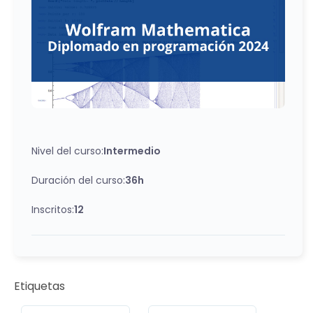
este curso te brindará las herramientas necesarias
para potenciar tu creatividad y tu capacidad de
resolución de problemas. ¡Únete a nosotros en este
viaje y descubre el poder ilimitado de Wolfram
Mathematica! Intructora: Laura Xiomara Gutiérrez
Guerrero
Nivel del curso:
Intermedio
Duración del curso:
36h
Inscritos:
12
Etiquetas