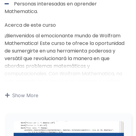
Personas interesadas en aprender
Mathematica.
Acerca de este curso
¡Bienvenidos al emocionante mundo de Wolfram
Mathematica! Este curso te ofrece la oportunidad
de sumergirte en una herramienta poderosa y
versátil que revolucionará la manera en que
abordas problemas matemáticos y
computacionales. Con Wolfram Mathematica, no
solo aprenderás a resolver ecuaciones y realizar
cálculos complejos de manera eficiente, sino que
Show More
también explorarás la riqueza de sus capacidades
para visualizar datos, crear gráficos dinámicos e
implementar algoritmos avanzados. No importa si
eres un estudiante, un profesional de la ciencia, la
ingeniería o las finanzas, o simplemente un
apasionado por las matemáticas y la informática,