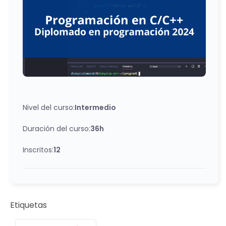
sistemas UNIX, LINUX y otros entornos. A través de
una combinación de lecciones teóricas y ejercicios
prácticos, desarrollarás una comprensión profunda
de la sintaxis, las estructuras de datos, la gestión de
memoria y otras características clave de estos
lenguajes. Al finalizar el curso, estarás preparado
para enfrentar desafíos en una amplia gama de
áreas, desde el desarrollo de software hasta la
Nivel del curso:
Intermedio
ingeniería de sistemas, con confianza y habilidad.
¡Únete a nosotros y comienza tu viaje hacia el
Duración del curso:
36h
dominio de C y C++ hoy mismo!
Inscritos:
12
Etiquetas