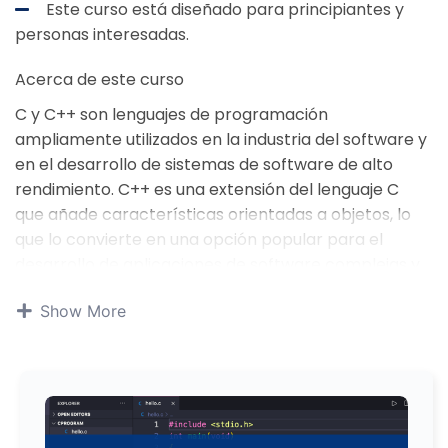
Este curso está diseñado para principiantes y
personas interesadas.
Acerca de este curso
C y C++ son lenguajes de programación
ampliamente utilizados en la industria del software y
en el desarrollo de sistemas de software de alto
rendimiento. C++ es una extensión del lenguaje C
que añade características orientadas a objetos, lo
que lo convierte en una opción popular para el
desarrollo de aplicaciones de software complejas y
eficientes. Este curso en línea te brindará la
Show More
oportunidad de dominar tanto C como C++, desde
los conceptos fundamentales hasta las técnicas
más avanzadas. Aprenderás a utilizar estas
poderosas herramientas de programación para
crear programas robustos y eficientes, así como
para comprender y modificar el código existente en