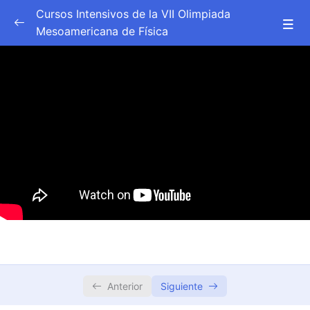
Cursos Intensivos de la VII Olimpiada
Mesoamericana de Física
Mecánica Clásica
0/7
Sesión 1
28:51
Sesión 2
26:33
Sesión 3
56:43
Sesión 4
34:20
Lección 5
37:00
Lección 6
43:54
Lección 7
44:56
Anterior
Siguiente
Física Moderna
0/8